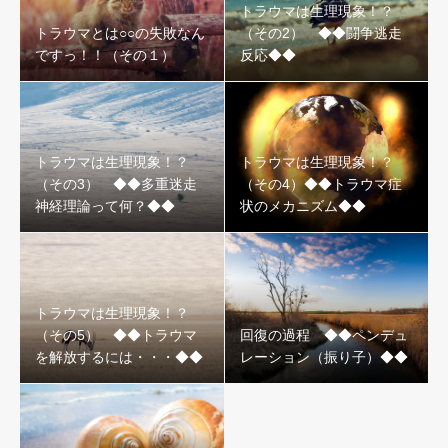
トラウマは生理現象！？
トラウマとは○○の失敗なん
（その2） ◆◆闘争逃走
ですっ！！（その１）
反応◆◆
トラウマは生理現象！？
トラウマは生理現象！？
（その3） ◆◆多重迷走
（その4）◆◆トラウマ症
神経理論って何？◆◆
状のメカニズム◆◆
トラウマは生理現象！？
（その5） ◆◆トラウマ
回復の過程 ◆◆ペンデュ
を解放するには・・・◆◆
レーション（振り子）◆◆