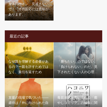
身体のサイン、見逃さない
で！ その反応には意味が
あります。
最近の記事
なぜ親を理解する必要があ
「勝ちたい」のではない。
るの？ー親を許すためでは
「負けられない」のだ。見
なく、責任を返すため
下されたくない人の心理｜
母親に馬鹿にされて育った
人が抱える“負けられない
病”
支援の現場で気づいた——
毒親連鎖を食い止める「癒
虐待は「外に向けられた自
やしコミック」の編集に関