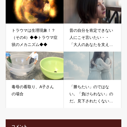
トラウマは生理現象！？
昔の自分を肯定できない
（その4）◆◆トラウマ症
人にこそ言いたい・・
状のメカニズム◆◆
「大人のあなたを支えて
くれるのは、子どもの時
のあなた」
毒母の看取り、A子さん
「勝ちたい」のではな
の場合
い。「負けられない」の
だ。見下されたくない人
の心理｜母親に馬鹿にさ
れて育った人が抱える“負
けられない病”
コメント