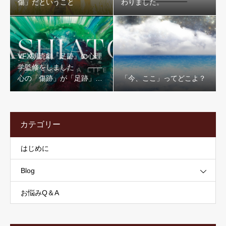
傷」だということ
わりました。
VFX朗読劇『足跡』の心理
学監修をしました ——
心の「傷跡」が「足跡」に
「今、ここ」ってどこよ？
なるまで、心理学監修者が
語る見どころ
カテゴリー
はじめに
Blog
お悩みQ＆A